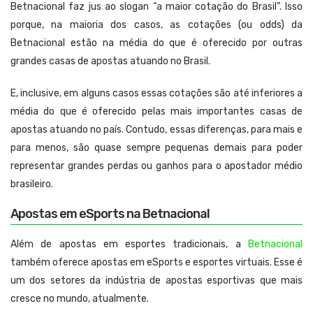
Betnacional faz jus ao slogan “a maior cotação do Brasil”. Isso
porque, na maioria dos casos, as cotações (ou odds) da
Betnacional estão na média do que é oferecido por outras
grandes casas de apostas atuando no Brasil.
E, inclusive, em alguns casos essas cotações são até inferiores a
média do que é oferecido pelas mais importantes casas de
apostas atuando no país. Contudo, essas diferenças, para mais e
para menos, são quase sempre pequenas demais para poder
representar grandes perdas ou ganhos para o apostador médio
brasileiro.
Apostas em eSports na Betnacional
Além de apostas em esportes tradicionais, a
Betnacional
também oferece apostas em eSports e esportes virtuais. Esse é
um dos setores da indústria de apostas esportivas que mais
cresce no mundo, atualmente.