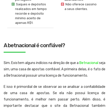
Saques e depósitos
Não oferece cassino
realizados em tempo
a seus clientes.
recorde e depósito
mínimo aceito de
apenas R$1.
a betnacional é confiável?
Sim. Existem alguns indícios na direção de que a
Betnacional
seja
sim, uma casa de apostas confiável. A primeira delas, é o fato de
a Betnacional possuir uma licença de funcionamento.
E isso é primordial de se observar ao se analisar a confiabilidade
de uma casa de apostas. Se ela não possui licença de
funcionamento, é melhor nem passar perto. Além disso, é
importante destacar que o site da Betnacional também