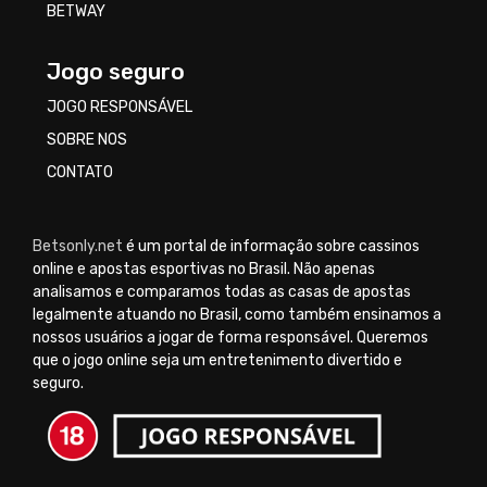
BETWAY
Jogo seguro
JOGO RESPONSÁVEL
SOBRE NOS
CONTATO
Betsonly.net
é um portal de informação sobre cassinos
online e apostas esportivas no Brasil. Não apenas
analisamos e comparamos todas as casas de apostas
legalmente atuando no Brasil, como também ensinamos a
nossos usuários a jogar de forma responsável. Queremos
que o jogo online seja um entretenimento divertido e
seguro.