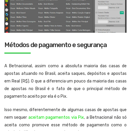
métodos de pagamento e segurança
A Betnacional, assim como a absoluta maioria das casas de
apostas atuando no Brasil, aceita saques, depósitos e apostas
em Real (R$). O que a diferencia um pouco da maioria das casas
de apostas no Brasil é o fato de que o principal método de
pagamento aceito por ela é o Pix.
Isso mesmo, diferentemente de algumas casas de apostas que
nem sequer
aceitam pagamentos via Pix
, a Betnacional não só
aceita como promove esse método de pagamento como o