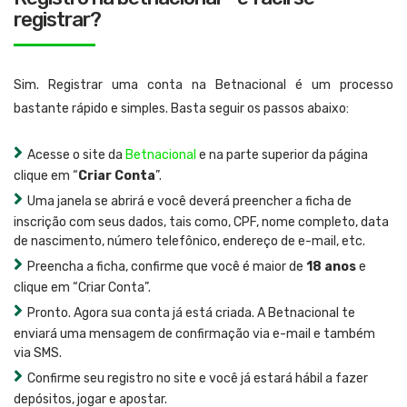
registrar?
Sim. Registrar uma conta na Betnacional é um processo
bastante rápido e simples. Basta seguir os passos abaixo:
Acesse o site da
Betnacional
e na parte superior da página
clique em “
Criar Conta
”.
Uma janela se abrirá e você deverá preencher a ficha de
inscrição com seus dados, tais como, CPF, nome completo, data
de nascimento, número telefônico, endereço de e-mail, etc.
Preencha a ficha, confirme que você é maior de
18 anos
e
clique em “Criar Conta”.
Pronto. Agora sua conta já está criada. A Betnacional te
enviará uma mensagem de confirmação via e-mail e também
via SMS.
Confirme seu registro no site e você já estará hábil a fazer
depósitos, jogar e apostar.