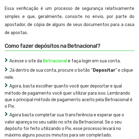
Essa verificação é um processo de segurança relativamente
simples e que, geralmente, consiste no envio, por parte do
apostador, de cópia de alguns de seus documentos para a casa
de apostas.
Como fazer depósitos na Betnacional?
Acesse o site da
Betnacional
e faça login em sua conta.
Já dentro de sua conta, procure o botão “
Depositar
” e clique
nele.
Agora, basta escolher quanto você quer depositar e qual
método de pagamento você quer utilizar para isso. Lembrando
que o principal método de pagamento aceito pela Betnacional é
o Pix.
Agora basta completar sua transferência e esperar que o
valor apareça no seu saldo no site da Betnacional. Se o seu
depósito foi feito utilizando o Pix, esse processo levará no
máximo alguns poucos minutos para ser completado.