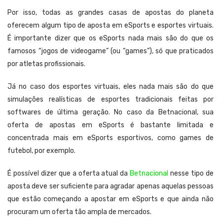
Por isso, todas as grandes casas de apostas do planeta
oferecem algum tipo de aposta em eSports e esportes virtuais.
É importante dizer que os eSports nada mais são do que os
famosos “jogos de videogame” (ou “games”), só que praticados
por atletas profissionais.
Já no caso dos esportes virtuais, eles nada mais são do que
simulações realísticas de esportes tradicionais feitas por
softwares de última geração. No caso da Betnacional, sua
oferta de apostas em eSports é bastante limitada e
concentrada mais em eSports esportivos, como games de
futebol, por exemplo.
É possível dizer que a oferta atual da
Betnacional
nesse tipo de
aposta deve ser suficiente para agradar apenas aquelas pessoas
que estão começando a apostar em eSports e que ainda não
procuram um oferta tão ampla de mercados.