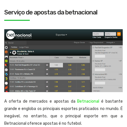
serviço de apostas da betnacional
A oferta de mercados e apostas da
Betnacional
é bastante
grande e engloba os principais esportes praticados no mundo. É
inegável, no entanto, que o principal esporte em que a
Betnacional oferece apostas é no futebol.