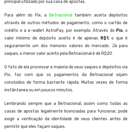
principal utilizado por sua casa de apostas.
Para além do Pix, a
Betnacional
também aceita depósitos
através de outros métodos de pagamento, como o cartão de
crédito e a e-wallet AstroPay, por exemplo. Através do
Pix
, o
valor mínimo de depósito aceito é de apenas
R$1
, o que é
seguramente um dos menores valores do mercado. Já para
saques, o menor valor aceito pela Betnacional é de R$20.
O fato de ela processar a maioria de seus saques e depósitos via
Pix, faz com que os pagamentos da Betnacional sejam
concluídos de forma bastante rápida. Muitas vezes de forma
instântanea ou em poucos minutos.
Lembrando sempre que a Betnacional, assim como todas as
casas de apostas legalmente licenciadas para funcionar, pode
exigir a verificação da identidade de seus clientes antes de
permitir que eles façam saques.