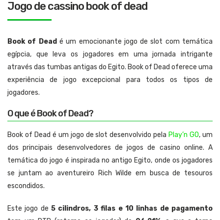
jogo de cassino book of dead
Book of Dead
é um emocionante jogo de slot com temática
egípcia, que leva os jogadores em uma jornada intrigante
através das tumbas antigas do Egito. Book of Dead oferece uma
experiência de jogo excepcional para todos os tipos de
jogadores.
O que é Book of Dead?
Book of Dead é um jogo de slot desenvolvido pela
Play’n GO
, um
dos principais desenvolvedores de jogos de casino online. A
temática do jogo é inspirada no antigo Egito, onde os jogadores
se juntam ao aventureiro Rich Wilde em busca de tesouros
escondidos.
Este jogo de
5 cilindros, 3 filas e 10 linhas de pagamento