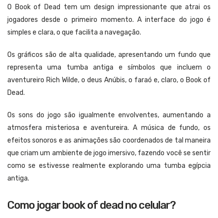
O Book of Dead tem um design impressionante que atrai os
jogadores desde o primeiro momento. A interface do jogo é
simples e clara, o que facilita a navegação.
Os gráficos são de alta qualidade, apresentando um fundo que
representa uma tumba antiga e símbolos que incluem o
aventureiro Rich Wilde, o deus Anúbis, o faraó e, claro, o Book of
Dead.
Os sons do jogo são igualmente envolventes, aumentando a
atmosfera misteriosa e aventureira. A música de fundo, os
efeitos sonoros e as animações são coordenados de tal maneira
que criam um ambiente de jogo imersivo, fazendo você se sentir
como se estivesse realmente explorando uma tumba egípcia
antiga.
como jogar book of dead no celular?