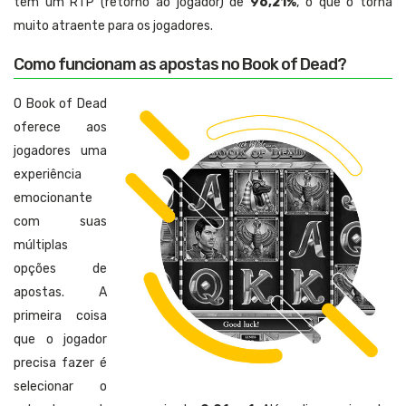
tem um RTP (retorno ao jogador) de
96,21%
, o que o torna
muito atraente para os jogadores.
Como funcionam as apostas no Book of Dead?
O Book of Dead
oferece aos
jogadores uma
experiência
emocionante
com suas
múltiplas
opções de
apostas. A
primeira coisa
que o jogador
precisa fazer é
selecionar o