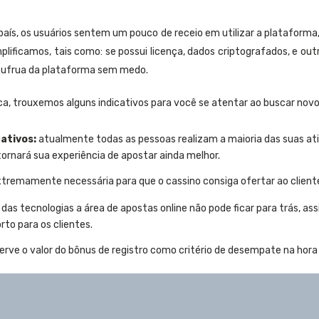
aís, os usuários sentem um pouco de receio em utilizar a plataforma,
plificamos, tais como: se possui licença, dados criptografados, e ou
 usufrua da plataforma sem medo.
ca, trouxemos alguns indicativos para você se atentar ao buscar nov
cativos:
atualmente todas as pessoas realizam a maioria das suas ativ
 tornará sua experiência de apostar ainda melhor.
xtremamente necessária para que o cassino consiga ofertar ao client
 das tecnologias a área de apostas online não pode ficar para trás, 
to para os clientes.
erve o valor do bônus de registro como critério de desempate na hora