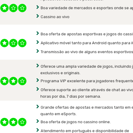
Boa variedade de mercados e esportes onde se a
Cassino ao vivo
Boa oferta de apostas esportivas e jogos do cassi
Aplicativo móvel tanto para Android quanto para i
Transmissão ao vivo de alguns eventos esportivos
Oferece uma ampla variedade de jogos, incluindo 
exclusivos e originais.
Programa VIP excelente para jogadores frequent
Oferece suporte ao cliente através de chat ao viv
horas por dia, 7 dias por semana.
Grande ofertas de apostas e mercados tanto em 
quanto em eSports.
Boa oferta de jogos no cassino online.
Atendimento em português e disponibilidade de