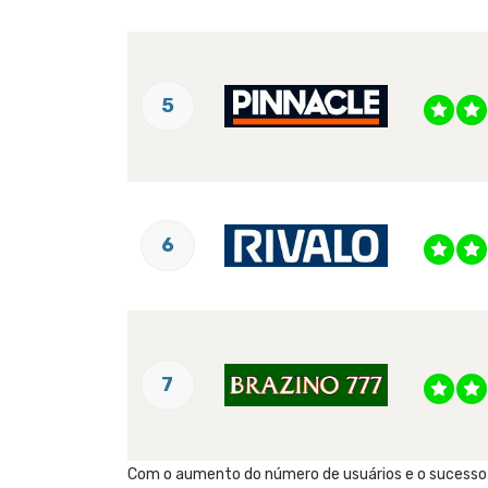
5
6
7
Com o aumento do número de usuários e o sucesso 