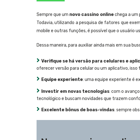
Sempre que um
novo cassino online
chega a um p
Todavia, utilizando a pesquisa de fatores que exem
mobile e outras funções, é possível que o usuário
Dessa maneira, para auxiliar ainda mais em sua bus
Verifique se há versão para celulares e apli
oferecer versão para celular ou um aplicativo, isso
Equipe experiente
: uma equipe experiente é e
Investir em novas tecnologias
: com o avanço
tecnológico e buscam novidades que trazem confor
Excelente bônus de boas-vindas
: sempre obs