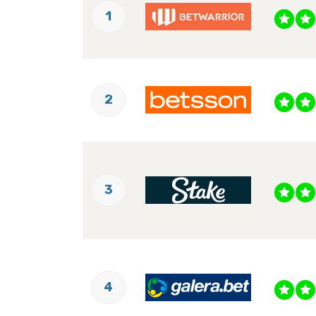
1
2
3
4