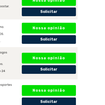
Nossa opinião
postar.
Solicitar
no.
Nossa opinião
OS.
Solicitar
.
jogos
Nossa opinião
es.
Solicitar
o 24
esportes
Nossa opinião
Solicitar