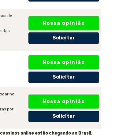
asas de
Nossa opinião
ostas
Solicitar
Nossa opinião
Solicitar
jogar no
Nossa opinião
ras por
Solicitar
cassinos online estão chegando ao Brasil
.