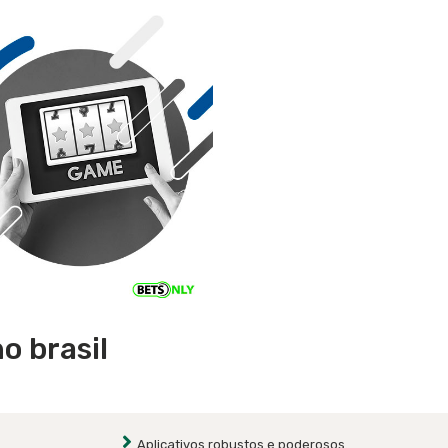
no brasil
Aplicativos robustos e poderosos.