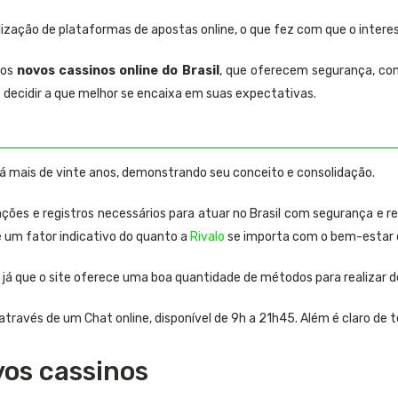
ização de plataformas de apostas online, o que fez com que o interes
dos
novos cassinos online do Brasil
, que oferecem segurança, com
 decidir a que melhor se encaixa em suas expectativas.
há mais de vinte anos, demonstrando seu conceito e consolidação.
ções e registros necessários para atuar no Brasil com segurança e r
é um fator indicativo do quanto a
Rivalo
se importa com o bem-estar 
á que o site oferece uma boa quantidade de métodos para realizar d
através de um Chat online, disponível de 9h a 21h45. Além é claro de 
ovos cassinos