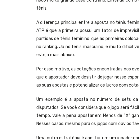
risco muito grande caso contrário. Entenda como 
tênis.
A diferença principal entre a aposta no tênis femin
ATP é que a primeira possui um fator de imprevisi
partidas de tênis feminino, que as primeiras colo
no ranking. Já no tênis masculino, é muito difícil 
esteja mais abaixo.
Por esse motivo, as cotações encontradas nos eve
que o apostador deve desistir de jogar nesse espor
as suas apostas e potencializar os lucros com cot
Um exemplo é a aposta no número de sets da 
disputados. Se você considera que o jogo será fáci
tempo, vale a pena apostar em Menos de “X” gam
Nesses casos, mesmo para os jogos com óbvios fav
Uma outra estratégia é apostar em um jogador com