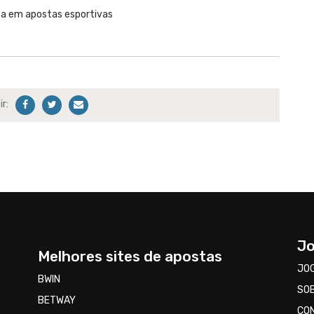
ta em apostas esportivas
r:
Jo
Melhores sites de apostas
JO
BWIN
SO
BETWAY
CO