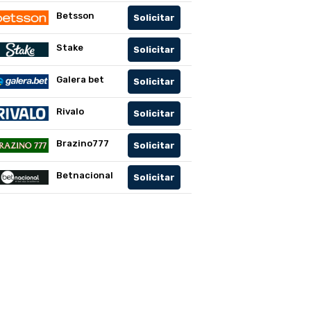
Betsson
Solicitar
Stake
Solicitar
Galera bet
Solicitar
Rivalo
Solicitar
Brazino777
Solicitar
Betnacional
Solicitar