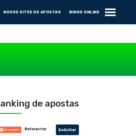
NOVOS SITES DE APOSTAS
BINGO ONLINE
ranking de apostas
Betwarrior
Solicitar